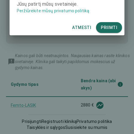
Jūsų patirtį mūsų svetainėje.
Peržiūrėkite mūsų privatumo politiką
ATMESTI
PRIIMTI
Kainos gali būti neatnaujintos. Naujausias kainas rasite klinikos
svetainėje. Klinika gali taikyti papildomus mokescius už
gydymo kainas.
Bendra kaina (abi
Gydymo tipas
akys)
2880 €
Femto-LASIK
Prisijungti
Registruoti kliniką
Privatumo politika
Implantuojamas kontaktinis
-
Taisyklės ir sąlygos
Susisiekite su mumis
lęšis (ICL)