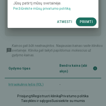
Jūsų patirtį mūsų svetainėje.
Peržiūrėkite mūsų privatumo politiką
ATMESTI
PRIIMTI
Kainos gali būti neatnaujintos. Naujausias kainas rasite klinikos
svetainėje. Klinika gali taikyti papildomus mokescius už
gydymo kainas.
Bendra kaina (abi
Gydymo tipas
akys)
Intraokulinis lęšis (IOL)
-
Prisijungti
Registruoti kliniką
Privatumo politika
Intraokulinis lęšis (IOL)
-
Taisyklės ir sąlygos
Susisiekite su mumis