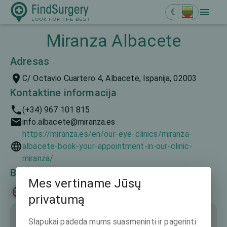
€
Miranza Albacete
Adresas
C/ Octavio Cuartero 4, Albacete, Ispanija, 02003
Kontaktine informacija
(+34) 967 101 815
info.albacete@miranza.es
https://miranza.es/en/our-eye-clinics/miranza-
albacete-book-your-appointment-in-our-clinic-
miranza/
Bendravimo kalbos
Mes vertiname Jūsų
English
Русский
Español
privatumą
Slapukai padeda mums suasmeninti ir pagerinti