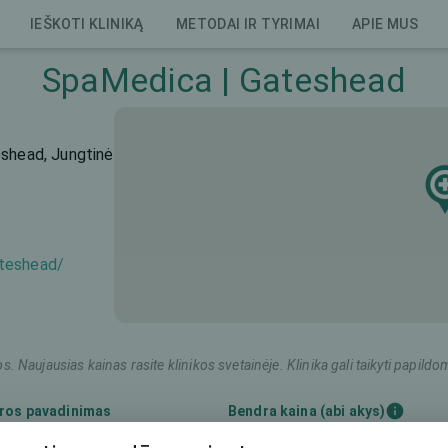
IEŠKOTI KLINIKĄ
METODAI IR TYRIMAI
APIE MUS
SpaMedica | Gateshead
eshead, Jungtinė
ateshead/
os. Naujausias kainas rasite klinikos svetainėje. Klinika gali taikyti pap
ros pavadinimas
Bendra kaina (abi akys)