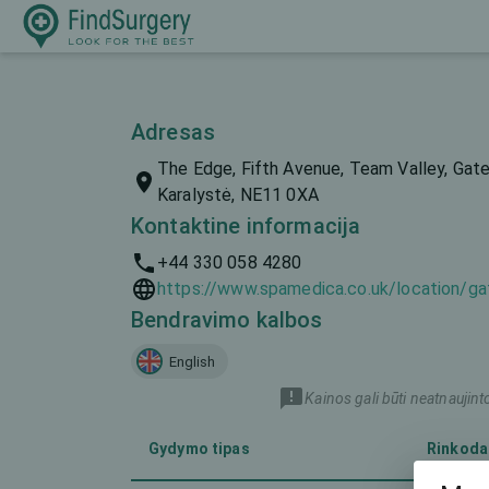
Adresas
The Edge, Fifth Avenue, Team Valley, Gat
Karalystė, NE11 0XA
Kontaktine informacija
+44 330 058 4280
https://www.spamedica.co.uk/location/g
Bendravimo kalbos
English
Kainos gali būti neatnaujint
Gydymo tipas
Rinkoda