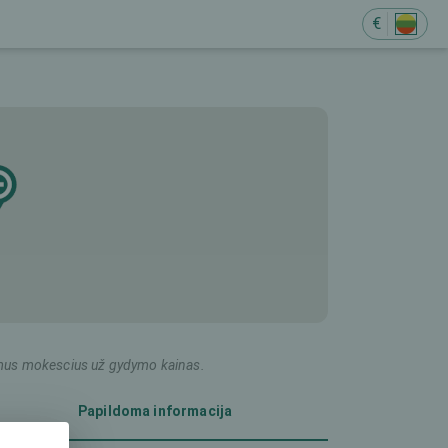
€
ildomus mokescius už gydymo kainas.
Papildoma informacija