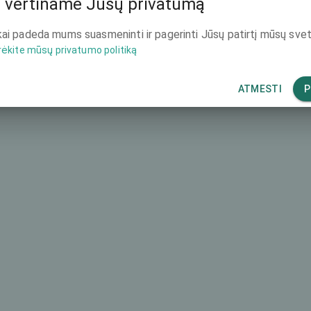
 vertiname Jūsų privatumą
4668 €
ai padeda mums suasmeninti ir pagerinti Jūsų patirtį mūsų svet
rėkite mūsų privatumo politiką
ATMESTI
P