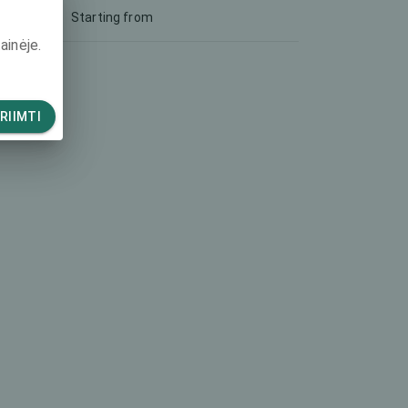
Starting from
ainėje.
RIIMTI