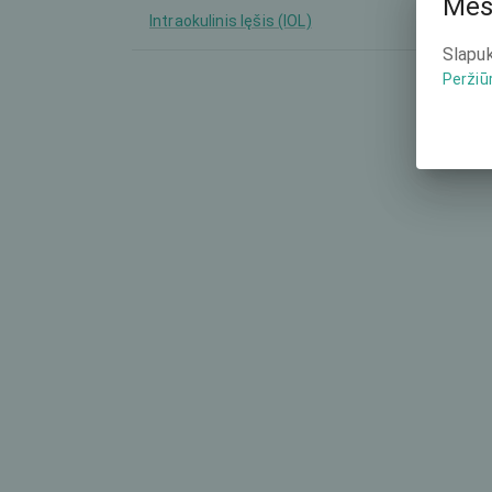
Mes
Intraokulinis lęšis (IOL)
-
Slapuk
Peržiū