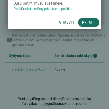
Jūsų patirtį mūsų svetainėje.
Peržiūrėkite mūsų privatumo politiką
ATMESTI
PRIIMTI
Kainos gali būti neatnaujintos. Naujausias kainas rasite klinikos
svetainėje. Klinika gali taikyti papildomus mokescius už
gydymo kainas.
Gydymo tipas
Bendra kaina (abi akys)
Intraokulinis lęšis (IOL)
4667 €
Prisijungti
Registruoti kliniką
Privatumo politika
Taisyklės ir sąlygos
Susisiekite su mumis