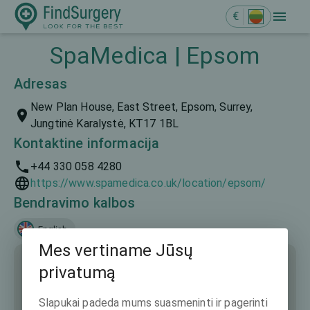
€
SpaMedica | Epsom
Adresas
New Plan House, East Street, Epsom, Surrey,
Jungtinė Karalystė, KT17 1BL
Kontaktine informacija
+44 330 058 4280
https://www.spamedica.co.uk/location/epsom/
Bendravimo kalbos
English
Mes vertiname Jūsų
privatumą
Slapukai padeda mums suasmeninti ir pagerinti