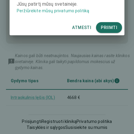
Jūsų patirtį mūsų svetainėje.
Peržiūrėkite mūsų privatumo politiką
ATMESTI
PRIIMTI
Kainos gali būti neatnaujintos. Naujausias kainas rasite klinikos
svetainėje. Klinika gali taikyti papildomus mokescius už
gydymo kainas.
Gydymo tipas
Bendra kaina (abi akys)
Intraokulinis lęšis (IOL)
4668 €
Prisijungti
Registruoti kliniką
Privatumo politika
Taisyklės ir sąlygos
Susisiekite su mumis