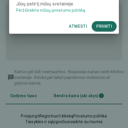
Jūsų patirtį mūsų svetainėje.
Peržiūrėkite mūsų privatumo politiką
ATMESTI
PRIIMTI
Kainos gali būti neatnaujintos. Naujausias kainas rasite klinikos
svetainėje. Klinika gali taikyti papildomus mokescius už
gydymo kainas.
Gydymo tipas
Bendra kaina (abi akys)
2536 €
Femto-LASIK
Prisijungti
Registruoti kliniką
Privatumo politika
Taisyklės ir sąlygos
Susisiekite su mumis