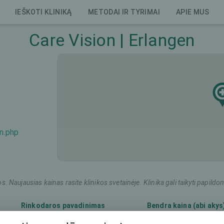
IEŠKOTI KLINIKĄ
METODAI IR TYRIMAI
APIE MUS
Care Vision | Erlangen
en.php
os. Naujausias kainas rasite klinikos svetainėje. Klinika gali taikyti pap
Rinkodaros pavadinimas
Bendra kaina (abi akys