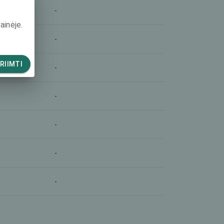
-
ainėje.
-
RIIMTI
-
-
-
-
-