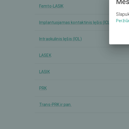
Mes
Femto-LASIK
Slapuk
Peržiū
Implantuojamas kontaktinis lęšis (ICL)
Intraokulinis lęšis (IOL)
LASEK
LASIK
PRK
Trans-PRK ir pan.