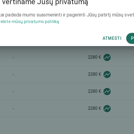
 vertiname Jūsų privatumą
2880 €
-
ai padeda mums suasmeninti ir pagerinti Jūsų patirtį mūsų svet
rėkite mūsų privatumo politiką
-
-
ATMESTI
P
5600 €
-
2280 €
-
2280 €
-
2280 €
-
2280 €
-