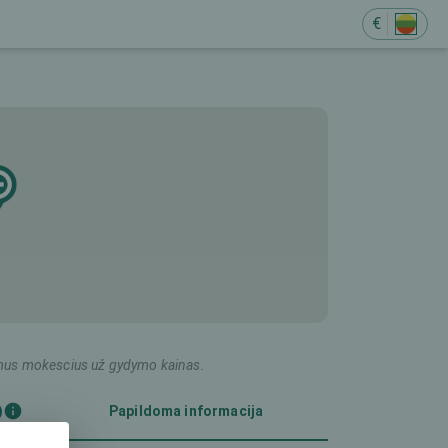
€
ildomus mokescius už gydymo kainas.
)
Papildoma informacija