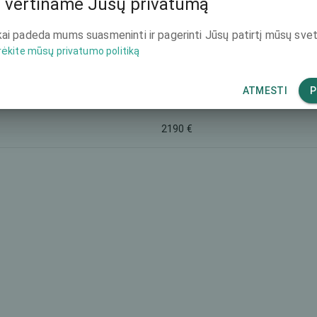
 vertiname Jūsų privatumą
2190 €
ai padeda mums suasmeninti ir pagerinti Jūsų patirtį mūsų svet
rėkite mūsų privatumo politiką
4542 €
ATMESTI
P
2190 €
2190 €