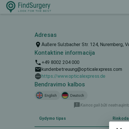
Adresas
Äußere Sulzbacher Str. 124, Nuremberg, Vo
Kontaktine informacija
+49 8002 204 000
kundenbetreuung@opticalexpress.com
https://www.opticalexpress.de
Bendravimo kalbos
English
Deutsch
Kainos gali būti neatnaujint
Gydymo tipas
Rinkoda