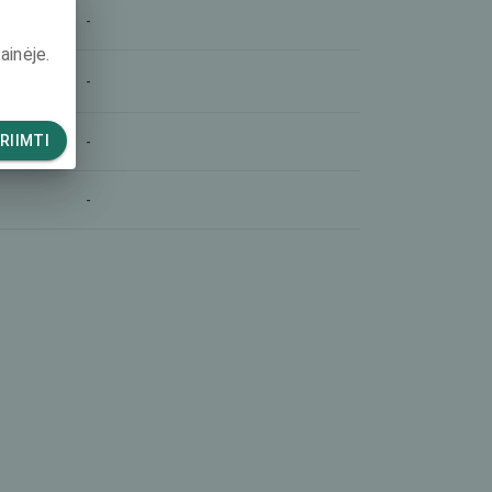
-
ainėje.
-
RIIMTI
-
-