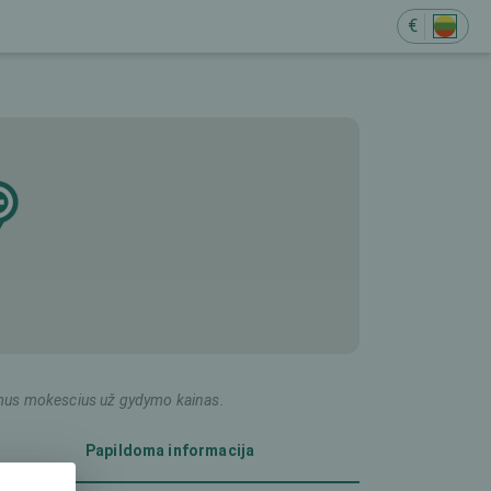
€
ildomus mokescius už gydymo kainas.
Papildoma informacija