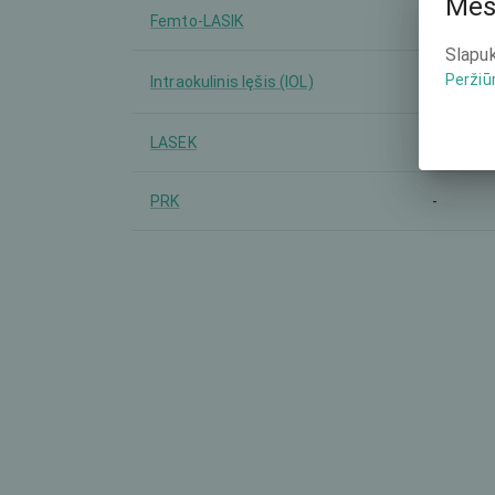
Mes
Femto-LASIK
-
Slapuk
Peržiū
Intraokulinis lęšis (IOL)
-
LASEK
-
PRK
-