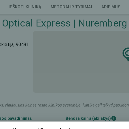
IEŠKOTI KLINIKĄ
METODAI IR TYRIMAI
APIE MUS
Optical Express | Nuremberg
kietija, 90491
os. Naujausias kainas rasite klinikos svetainėje. Klinika gali taikyti pap
ros pavadinimas
Bendra kaina (abi akys)