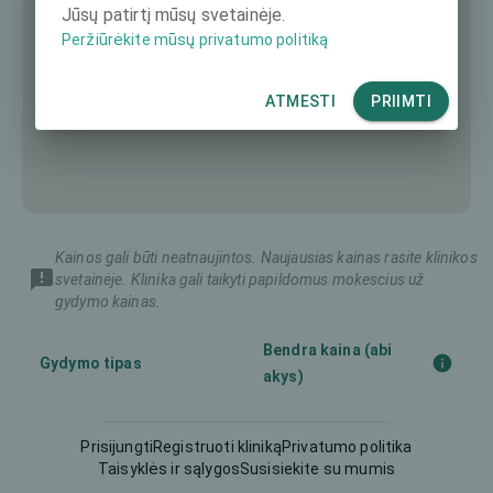
Jūsų patirtį mūsų svetainėje.
Peržiūrėkite mūsų privatumo politiką
ATMESTI
PRIIMTI
Kainos gali būti neatnaujintos. Naujausias kainas rasite klinikos
svetainėje. Klinika gali taikyti papildomus mokescius už
gydymo kainas.
Bendra kaina (abi
Gydymo tipas
akys)
Epi-LASIK (Epithelial-
Prisijungti
Registruoti kliniką
Privatumo politika
-
LASIK)
Taisyklės ir sąlygos
Susisiekite su mumis