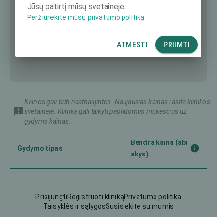
Jūsų patirtį mūsų svetainėje.
Peržiūrėkite mūsų privatumo politiką
ATMESTI
PRIIMTI
Kainos gali būti neatnaujintos. Naujausias kainas rasite klinikos
svetainėje. Klinika gali taikyti papildomus mokescius už
gydymo kainas.
Bendra kaina (abi
Gydymo tipas
akys)
Implantuojamas kontaktinis
8389 €
lęšis (ICL)
Prisijungti
Registruoti kliniką
Privatumo politika
Taisyklės ir sąlygos
Susisiekite su mumis
5834 €