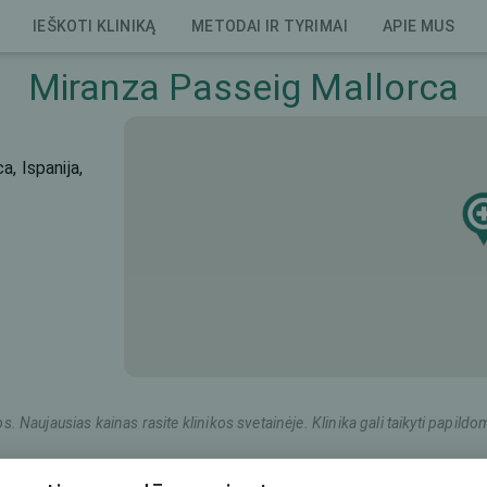
IEŠKOTI KLINIKĄ
METODAI IR TYRIMAI
APIE MUS
Miranza Passeig Mallorca
, Ispanija,
os. Naujausias kainas rasite klinikos svetainėje. Klinika gali taikyti pap
Rinkodaros pavadinimas
Bendra kaina (abi akys)