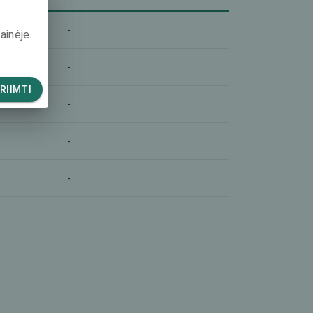
-
ainėje.
-
RIIMTI
-
-
-