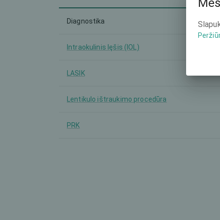
Mes
Diagnostika
Slapuk
Peržiū
Intraokulinis lęšis (IOL)
LASIK
Lentikulo ištraukimo procedūra
PRK