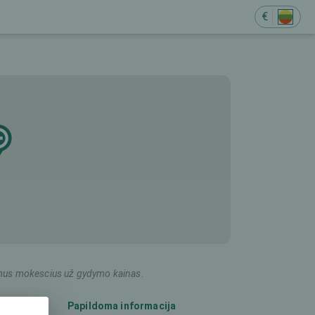
€
ildomus mokescius už gydymo kainas.
Papildoma informacija