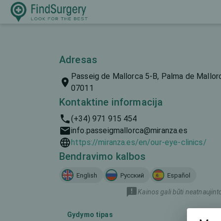
Adresas
Passeig de Mallorca 5-B, Palma de Mallorca
07011
Kontaktine informacija
(+34) 971 915 454
info.passeigmallorca@miranza.es
https://miranza.es/en/our-eye-clinics/
Bendravimo kalbos
English
Русский
Español
Kainos gali būti neatnaujint
Gydymo tipas