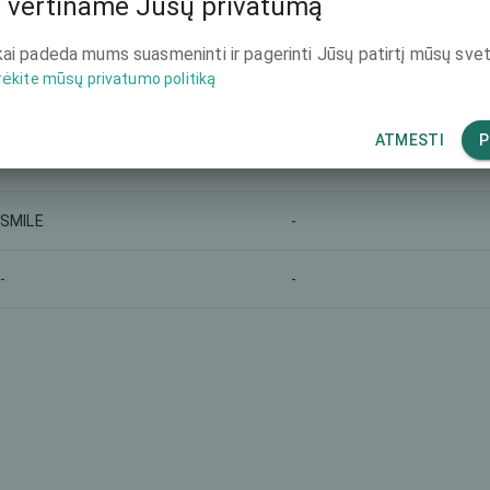
 vertiname Jūsų privatumą
-
-
ai padeda mums suasmeninti ir pagerinti Jūsų patirtį mūsų svet
rėkite mūsų privatumo politiką
-
-
ATMESTI
P
-
-
SMILE
-
-
-