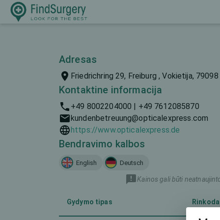
Adresas
Friedrichring 29, Freiburg , Vokietija, 79098
Kontaktine informacija
+49 8002204000 | +49 7612085870
kundenbetreuung@opticalexpress.com
https://www.opticalexpress.de
Bendravimo kalbos
English
Deutsch
Kainos gali būti neatnaujint
Gydymo tipas
Rinkoda