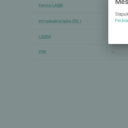
Mes
Femto-LASIK
-
Slapuk
Peržiū
Intraokulinis lęšis (IOL)
-
LASEK
-
PRK
-