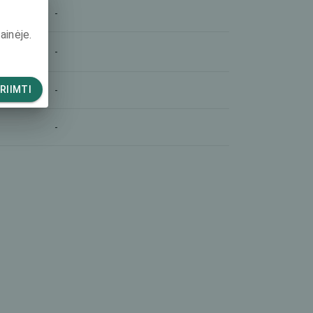
-
ainėje.
-
RIIMTI
-
-