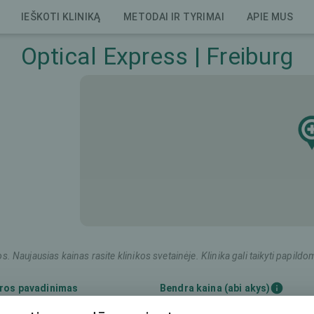
IEŠKOTI KLINIKĄ
METODAI IR TYRIMAI
APIE MUS
Optical Express | Freiburg
os. Naujausias kainas rasite klinikos svetainėje. Klinika gali taikyti pap
ros pavadinimas
Bendra kaina (abi akys)