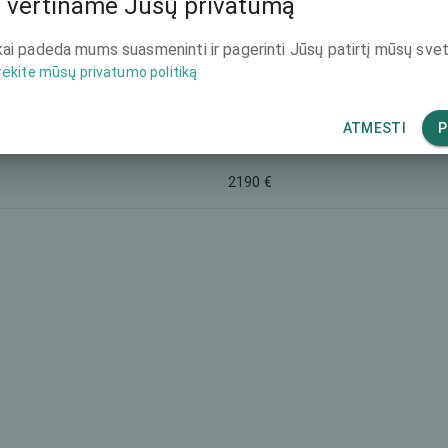
 vertiname Jūsų privatumą
2190 €
ai padeda mums suasmeninti ir pagerinti Jūsų patirtį mūsų svet
rėkite mūsų privatumo politiką
4542 €
ATMESTI
P
2190 €
2190 €