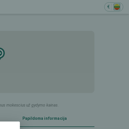
€
ildomus mokescius už gydymo kainas.
Papildoma informacija