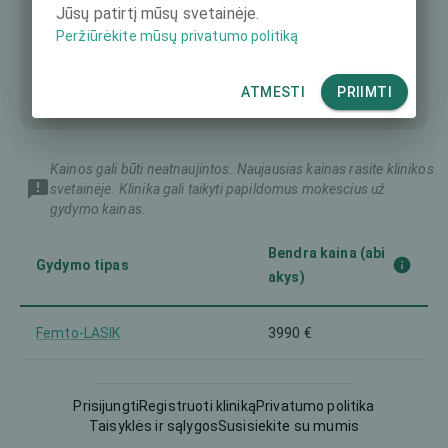
Jūsų patirtį mūsų svetainėje.
Peržiūrėkite mūsų privatumo politiką
ATMESTI
PRIIMTI
Kainos gali būti neatnaujintos. Naujausias kainas rasite klinikos
svetainėje. Klinika gali taikyti papildomus mokescius už
gydymo kainas.
Bendra kaina (abi
Gydymo tipas
akys)
Femto-LASIK
3990 €
Intraokulinis lęšis (IOL)
-
Prisijungti
Registruoti kliniką
Privatumo politika
Taisyklės ir sąlygos
Susisiekite su mumis
LASEK
1980 €