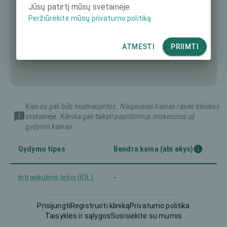
Jūsų patirtį mūsų svetainėje.
Peržiūrėkite mūsų privatumo politiką
ATMESTI
PRIIMTI
Kainos gali būti neatnaujintos. Naujausias kainas rasite klinikos
svetainėje. Klinika gali taikyti papildomus mokescius už
gydymo kainas.
Gydymo tipas
Bendra kaina (abi akys)
Intraokulinis lęšis (IOL)
-
Prisijungti
Registruoti kliniką
Privatumo politika
Taisyklės ir sąlygos
Susisiekite su mumis