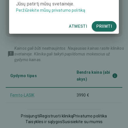
Jūsų patirtį mūsų svetainėje.
Peržiūrėkite mūsų privatumo politiką
ATMESTI
PRIIMTI
Kainos gali būti neatnaujintos. Naujausias kainas rasite klinikos
svetainėje. Klinika gali taikyti papildomus mokescius už
gydymo kainas.
Bendra kaina (abi
Gydymo tipas
akys)
Femto-LASIK
3990 €
Intraokulinis lęšis (IOL)
-
Prisijungti
Registruoti kliniką
Privatumo politika
Taisyklės ir sąlygos
Susisiekite su mumis
LASEK
1980 €