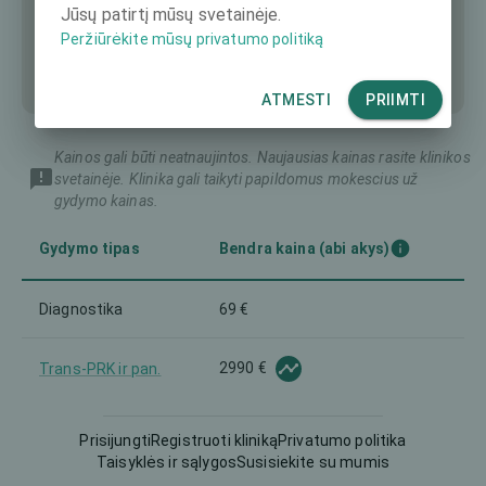
Jūsų patirtį mūsų svetainėje.
Peržiūrėkite mūsų privatumo politiką
ATMESTI
PRIIMTI
Kainos gali būti neatnaujintos. Naujausias kainas rasite klinikos
svetainėje. Klinika gali taikyti papildomus mokescius už
gydymo kainas.
Gydymo tipas
Bendra kaina (abi akys)
Diagnostika
69 €
2990 €
Trans-PRK ir pan.
Prisijungti
Registruoti kliniką
Privatumo politika
Taisyklės ir sąlygos
Susisiekite su mumis