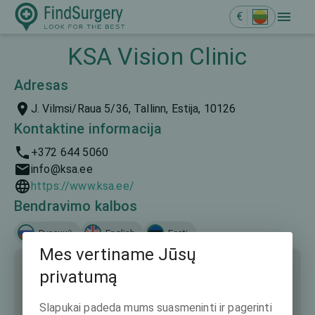
€
KSA Vision Clinic
Adresas
J. Vilmsi/Raua 5/36, Tallinn, Estija, 10126
Kontaktine informacija
+372 644 5060
info@ksa.ee
https://www.ksa.ee/
Bendravimo kalbos
Русский
English
Eesti
Mes vertiname Jūsų
privatumą
Slapukai padeda mums suasmeninti ir pagerinti