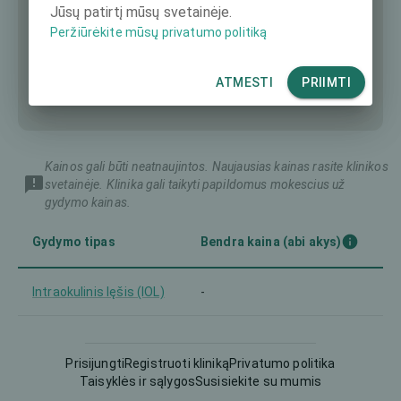
Jūsų patirtį mūsų svetainėje.
Peržiūrėkite mūsų privatumo politiką
ATMESTI
PRIIMTI
Kainos gali būti neatnaujintos. Naujausias kainas rasite klinikos
svetainėje. Klinika gali taikyti papildomus mokescius už
gydymo kainas.
Gydymo tipas
Bendra kaina (abi akys)
Intraokulinis lęšis (IOL)
-
PRK
-
Prisijungti
Registruoti kliniką
Privatumo politika
Taisyklės ir sąlygos
Susisiekite su mumis